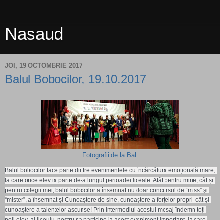
Nasaud
JOI, 19 OCTOMBRIE 2017
Balul Bobocilor, 19.10.2017
Fotografii de la Bal.
Balul bobocilor face parte dintre evenimentele cu încărcătura emoțională mare, 
la care orice elev ia parte de-a lungul perioadei liceale. Atât pentru mine, cât și 
pentru colegii mei, balul bobocilor a însemnat nu doar concursul de “miss” și 
“mister”, a însemnat și Cunoaștere de sine, cunoaștere a forțelor proprii cât și 
cunoaștere a talentelor ascunse! Prin intermediul acestui mesaj îndemn toți 
noii elevi ai liceului nostru sa participe la acest eveniment important, la care 