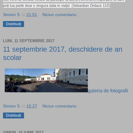
poți lua parte doar o singura data in viața!  (Sebastian Ordace 11D)
Simion S.
la
21:51
Niciun comentariu:
Distribuiți
LUNI, 11 SEPTEMBRIE 2017
11 septembrie 2017, deschidere de an
scolar
galeria de fotografii
Simion S.
la
15:27
Niciun comentariu:
Distribuiți
VINERI, 16 IUNIE 2017