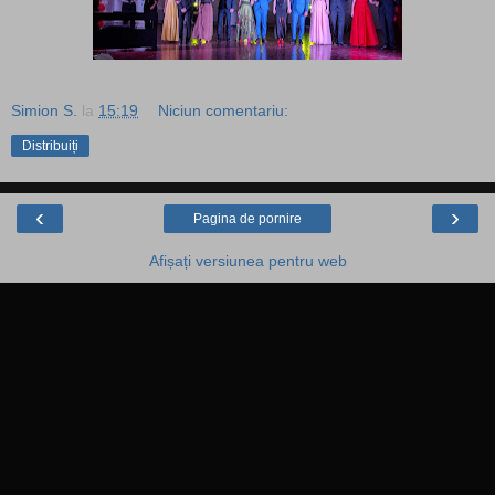
Simion S.
la
15:19
Niciun comentariu:
Distribuiți
‹
›
Pagina de pornire
Afișați versiunea pentru web