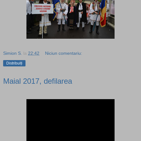
Simion S.
la
22:42
Niciun comentariu:
Distribuiți
Maial 2017, defilarea