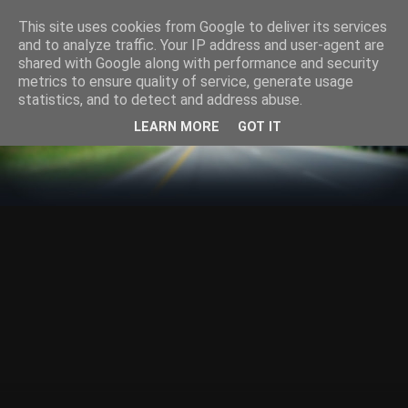
This site uses cookies from Google to deliver its services
and to analyze traffic. Your IP address and user-agent are
shared with Google along with performance and security
metrics to ensure quality of service, generate usage
statistics, and to detect and address abuse.
LEARN MORE
GOT IT