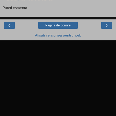
Puteti comenta.
‹
›
Pagina de pornire
Afișați versiunea pentru web