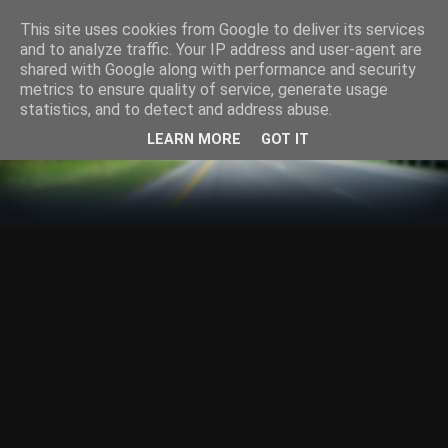
This site uses cookies from Google to deliver its services
and to analyze traffic. Your IP address and user-agent are
shared with Google along with performance and security
metrics to ensure quality of service, generate usage
statistics, and to detect and address abuse.
LEARN MORE
GOT IT