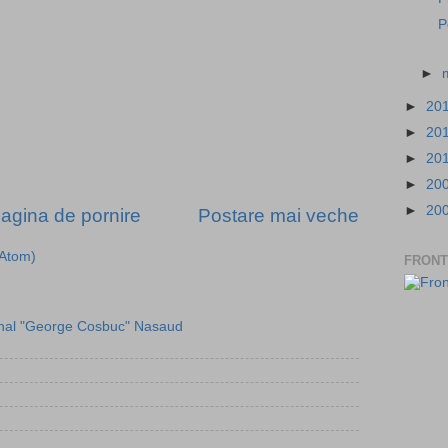
P
►
►
20
►
20
►
20
►
20
►
20
agina de pornire
Postare mai veche
(Atom)
FRONT
onal "George Cosbuc" Nasaud