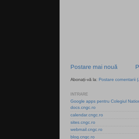
Postare mai nouă
P
Abonați-vă la:
Postare comentarii 
INTRARE
Google apps pentru Colegiul Nati
docs.cngc.ro
calendar.cngc.ro
sites.cngc.ro
webmail.cngc.ro
blog.cngc.ro