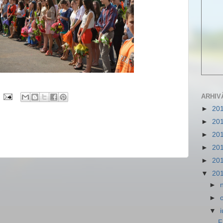
ARHIV
►
20
►
20
►
20
►
20
►
20
▼
20
►
►
▼
i
F