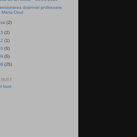
ensionarea doamnei profesoare
Maria Onul
mai
(2)
13
(2)
12
(1)
10
(5)
09
(5)
08
(25)
 BUST