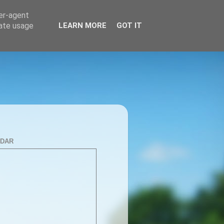
ser-agent
rate usage
LEARN MORE
GOT IT
NDAR