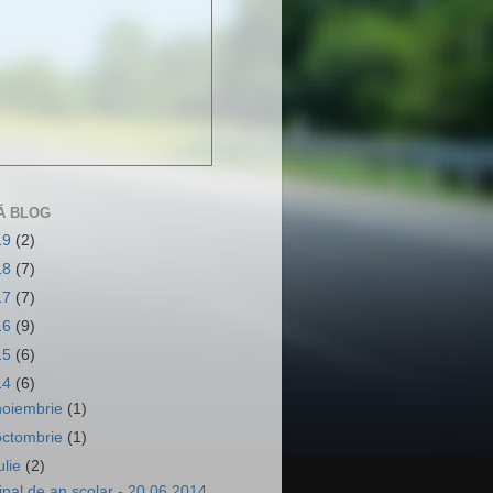
Ă BLOG
19
(2)
18
(7)
17
(7)
16
(9)
15
(6)
14
(6)
noiembrie
(1)
octombrie
(1)
ulie
(2)
inal de an scolar - 20.06.2014