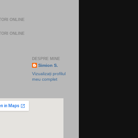
TORI ONLINE
TORI ONLINE
DESPRE MINE
Simion S.
Vizualizați profilul
meu complet