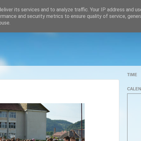
liver its services and to analyze traffic. Your IP address and u
rmance and security metrics to ensure quality of service, gene
buse.
TIME
CALE