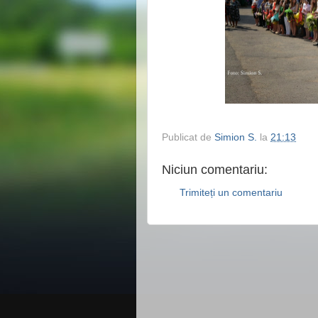
Publicat de
Simion S.
la
21:13
Niciun comentariu:
Trimiteți un comentariu